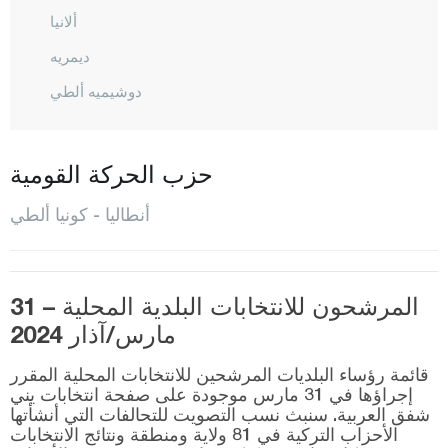
ألانيا
ديمريه
دوشيميه ألطي
إيلمالي
فينيك
حزب الحركة القومية
غازي باشا
أنطاليا - كونيا ألطي
غون دوموش
إيبرادي
كاش
المرشحون للانتخابات البلدية المحلية – 31
مارس/آذار 2024
كيمير
كيبيز
قائمة رؤساء البلديات المرشحين للانتخابات المحلية المقرر
إجراؤها في 31 مارس موجودة على صفحة انتخابات يني
شفق العربية. سنبث نسب التصويت للتحالفات التي أنشأتها
كونيا ألطي
الأحزاب التركية في 81 ولاية ومنطقة ونتائج الانتخابات