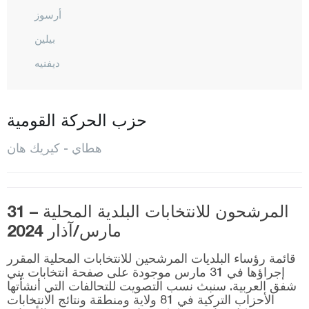
أرسوز
بيلين
ديفنيه
دورت يول
أرزين
حزب الحركة القومية
حسّا
هطاي - كيريك هان
إسكندورن
كيريك هان
المرشحون للانتخابات البلدية المحلية – 31
كوملو
مارس/آذار 2024
باياس
قائمة رؤساء البلديات المرشحين للانتخابات المحلية المقرر
ريحانية
إجراؤها في 31 مارس موجودة على صفحة انتخابات يني
شفق العربية. سنبث نسب التصويت للتحالفات التي أنشأتها
صمنداغ
الأحزاب التركية في 81 ولاية ومنطقة ونتائج الانتخابات