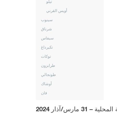
تيلّو
أويس القرني
سينوب
شرناق
سيفاس
تكيرداغ
توكات
طرابزون
طونجالي
أوشاك
فان
يالوفا
3 مارس/آذار 2024
يوزغات