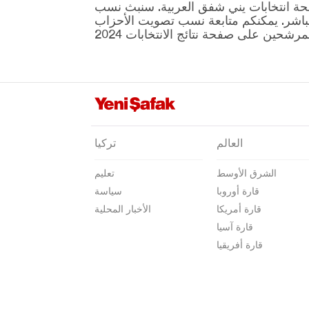
ية المقرر إجراؤها في 31 مارس موجودة على صفحة انتخابات يني شفق العربية. سنبث نسب
زونغولداك
نطقة ونتائج الانتخابات بشكل مباشر. يمكنكم متابعة نسب تصويت الأحزاب
العالم
تركيا
الشرق الأوسط
تعليم
قارة أوروبا
سياسة
قارة أمريكا
الأخبار المحلية
قارة آسيا
قارة أفريقيا