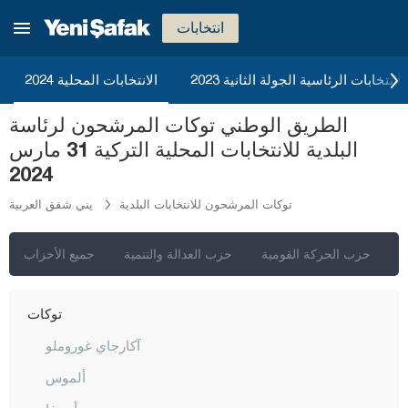
ريزا
انتخابات
صقاريا
2023 الانتخابات الرئاسية الجولة الثانية
الانتخابات المحلية 2024
صامسون
شانلي أورفا
الطريق الوطني توكات المرشحون لرئاسة
البلدية للانتخابات المحلية التركية 31 مارس
سيرت
2024
سينوب
توكات المرشحون للانتخابات البلدية
يني شفق العربية
شرناق
سيفاس
ي
حزب الحركة القومية
حزب العدالة والتنمية
جميع الأحزاب
تكيرداغ
توكات
آكارجاي غوروملو
ألموس