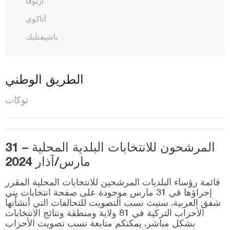
أرتوفا
أتاكوي
باشيفتليك
باي دارلي
بركتلي
الطريق الوطني
بوز شالي
توكات
شامليجا
شات
جيفرلي
المرشحون للانتخابات البلدية المحلية – 31
مارس/آذار 2024
جيمي تكا
دمبرجيلي
قائمة رؤساء البلديات المرشحين للانتخابات المحلية المقرر
إجراؤها في 31 مارس موجودة على صفحة انتخابات يني
أمير سيد
شفق العربية. سنبث نسب التصويت للتحالفات التي أنشأتها
الأحزاب التركية في 81 ولاية ومنطقة ونتائج الانتخابات
إيربا
بشكل مباشر. يمكنكم متابعة نسب تصويت الأحزاب