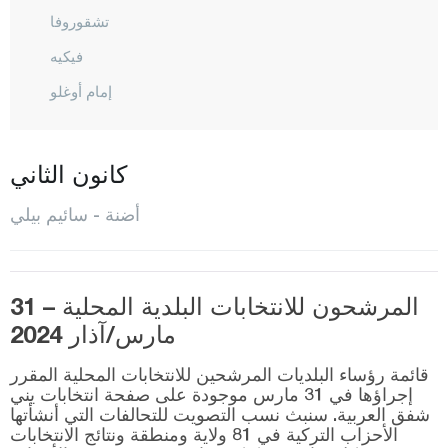
تشقوروفا
فيكيه
إمام أوغلو
كارا عيسالي
كاراتاش
كانون الثاني
كوزان
أضنة - سائيم بيلي
بوزانتي
سائيم بيلي
المرشحون للانتخابات البلدية المحلية – 31
ساري شام
مارس/آذار 2024
سيهان
قائمة رؤساء البلديات المرشحين للانتخابات المحلية المقرر
طوفانبيلي
إجراؤها في 31 مارس موجودة على صفحة انتخابات يني
شفق العربية. سنبث نسب التصويت للتحالفات التي أنشأتها
يومورطاليك
الأحزاب التركية في 81 ولاية ومنطقة ونتائج الانتخابات