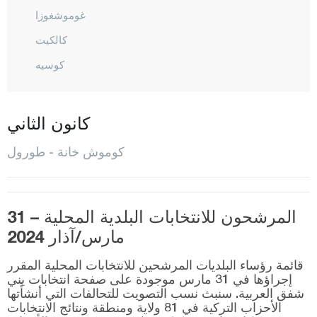
غوموشغوزا
كالكيت
كوسيه
كورتون
المركز
كانون الثاني
اوبكتاشي
كوموش خانة - طورول
أوزكورتون
شيران
سوغوتلو
المرشحون للانتخابات البلدية المحلية – 31
مارس/آذار 2024
طورول
قائمة رؤساء البلديات المرشحين للانتخابات المحلية المقرر
أونلوبينار
إجراؤها في 31 مارس موجودة على صفحة انتخابات يني
شفق العربية. سنبث نسب التصويت للتحالفات التي أنشأتها
يشيلبوك
الأحزاب التركية في 81 ولاية ومنطقة ونتائج الانتخابات