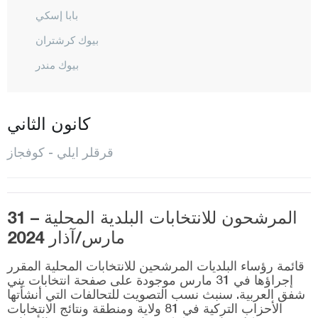
بابا إسكي
بيوك كرشتران
بيوك مندر
شاكل لي
دميركوي
كانون الثاني
أفران سكيز
قرقلر ايلي - كوفجاز
إينادا
إيناجا
قرا خليل
المرشحون للانتخابات البلدية المحلية – 31
مارس/آذار 2024
قافاقلي
كاينارجا
قائمة رؤساء البلديات المرشحين للانتخابات المحلية المقرر
إجراؤها في 31 مارس موجودة على صفحة انتخابات يني
قييي كوي
شفق العربية. سنبث نسب التصويت للتحالفات التي أنشأتها
الأحزاب التركية في 81 ولاية ومنطقة ونتائج الانتخابات