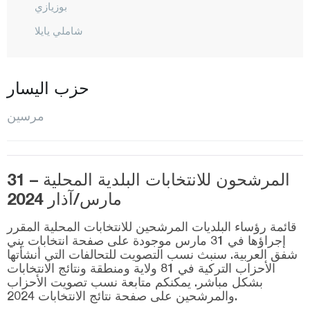
بوزيازي
شاملي يايلا
أرداملي
غول نار
حزب اليسار
مازيتلي
مرسين
موت
سيلفيكيه
طرسوس
المرشحون للانتخابات البلدية المحلية – 31
مارس/آذار 2024
طوروسلار
يني شهير
قائمة رؤساء البلديات المرشحين للانتخابات المحلية المقرر
إجراؤها في 31 مارس موجودة على صفحة انتخابات يني
موغلا
شفق العربية. سنبث نسب التصويت للتحالفات التي أنشأتها
الأحزاب التركية في 81 ولاية ومنطقة ونتائج الانتخابات
موش
بشكل مباشر. يمكنكم متابعة نسب تصويت الأحزاب
والمرشحين على صفحة نتائج الانتخابات 2024.
نيفشهير