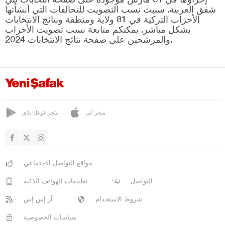
كومرو
شفق العربية. سنبث نسب التصويت للتحالفات التي أنشأتها
مسعودية
الأحزاب التركية في 81 ولاية ومنطقة ونتائج الانتخابات
بشكل مباشر. يمكنكم متابعة نسب تصويت الأحزاب
بيرشيمبيه
والمرشحين على صفحة نتائج الانتخابات 2024.
أولا بي
أونيه
عثمانية
ريزا
متجر آبل
متجر غوغل بلاي
صقاريا
صامسون
شانلي أورفا
مواقع التواصل الاجتماعي
سيرت
التواصل
تطبيقات الهواتف الذكية
سينوب
شروط الاستخدام
آر إس إس
شرناق
سياسات الخصوصية