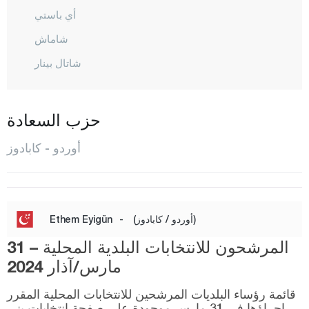
أي باستي
شاماش
شاتال بينار
شاي باشي
فاطصا
حزب السعادة
غول كوي
أوردو - كابادوز
غول كايلي
كوركان تيبيه
إيكيزجيه
(أوردو / كابادوز)
-
Ethem Eyigün
كابادوز
المرشحون للانتخابات البلدية المحلية – 31
كاباتشا
مارس/آذار 2024
كورغان
قائمة رؤساء البلديات المرشحين للانتخابات المحلية المقرر
إجراؤها في 31 مارس موجودة على صفحة انتخابات يني