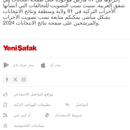
سوغوتلو
شفق العربية. سنبث نسب التصويت للتحالفات التي أنشأتها
طاراكلي
الأحزاب التركية في 81 ولاية ومنطقة ونتائج الانتخابات
بشكل مباشر. يمكنكم متابعة نسب تصويت الأحزاب
صامسون
والمرشحين على صفحة نتائج الانتخابات 2024.
شانلي أورفا
سيرت
سينوب
شرناق
متجر آبل
متجر غوغل بلاي
سيفاس
تكيرداغ
توكات
مواقع التواصل الاجتماعي
طرابزون
التواصل
تطبيقات الهواتف الذكية
طونجالي
شروط الاستخدام
آر إس إس
أوشاك
سياسات الخصوصية