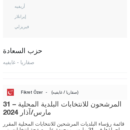
أريفيه
إيرانلار
فيريزلي
غايفيه
هينديك
حزب السعادة
كارابوشريك
صقاريا - غايفيه
كاراسو
كاينارجا
كوجاعلي
(صقاريا / غايفيه)
-
Fikret Özer
باموك أوفا
المرشحون للانتخابات البلدية المحلية – 31
صبانجا
مارس/آذار 2024
سارديفان
قائمة رؤساء البلديات المرشحين للانتخابات المحلية المقرر
إجراؤها في 31 مارس موجودة على صفحة انتخابات يني