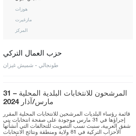
هوزات
مازغيرت
المركز
نظمية
أوفاجيك
حزب العمال التركي
بيرتيك
طونجالي - شميش غيزان
بولومور
أوشاك
المرشحون للانتخابات البلدية المحلية – 31
فان
مارس/آذار 2024
يالوفا
قائمة رؤساء البلديات المرشحين للانتخابات المحلية المقرر
يوزغات
إجراؤها في 31 مارس موجودة على صفحة انتخابات يني
شفق العربية. سنبث نسب التصويت للتحالفات التي أنشأتها
زونغولداك
الأحزاب التركية في 81 ولاية ومنطقة ونتائج الانتخابات