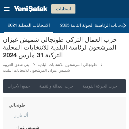
صقاريا
انتخابات
صامسون
شانلي أورفا
2023 الانتخابات الرئاسية الجولة الثانية
الانتخابات المحلية 2024
سيرت
حزب العمال التركي طونجالي شميش غيزان
سينوب
المرشحون لرئاسة البلدية للانتخابات المحلية
شرناق
التركية 31 مارس 2024
سيفاس
طونجالي المرشحون للانتخابات البلدية
يني شفق العربية
شميش غيزان المرشحون للانتخابات البلدية
تكيرداغ
توكات
ي
حزب الحركة القومية
حزب العدالة والتنمية
جميع الأحزاب
طرابزون
طونجالي
أك بازار
شميش غيزان