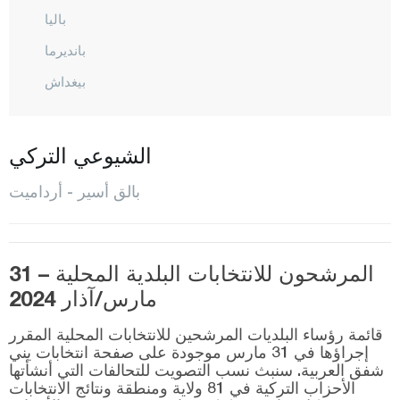
باليا
بانديرما
بيغداش
بورهانية
دورسون بيه
الشيوعي التركي
أرداميت
بالق أسير - أرداميت
إيرديك
غوميش
المرشحون للانتخابات البلدية المحلية – 31
غونان
مارس/آذار 2024
حافران
قائمة رؤساء البلديات المرشحين للانتخابات المحلية المقرر
إيقريندي
إجراؤها في 31 مارس موجودة على صفحة انتخابات يني
شفق العربية. سنبث نسب التصويت للتحالفات التي أنشأتها
كاراإيسي
الأحزاب التركية في 81 ولاية ومنطقة ونتائج الانتخابات