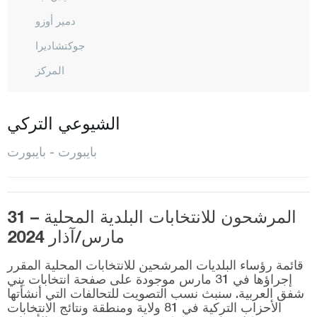
دمير أوزو
جوكتشاديرا
المركز
بيلاجيك
بينغول
الشيوعي التركي
بيتليس
بايبورت - بايبورت
بولو
بوردور
المرشحون للانتخابات البلدية المحلية – 31
بورصا
مارس/آذار 2024
جناق قلعة
قائمة رؤساء البلديات المرشحين للانتخابات المحلية المقرر
شانكيري
إجراؤها في 31 مارس موجودة على صفحة انتخابات يني
شفق العربية. سنبث نسب التصويت للتحالفات التي أنشأتها
جوروم
الأحزاب التركية في 81 ولاية ومنطقة ونتائج الانتخابات