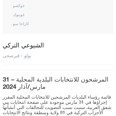
جوكصو
غوينوك
كاراجا سو
قبرصجي
مينغين
الشيوعي التركي
المركز
بولو - قبرصجي
مودوردن
سيبين
المرشحون للانتخابات البلدية المحلية – 31
تاشكستي
مارس/آذار 2024
ينيشاغ
قائمة رؤساء البلديات المرشحين للانتخابات المحلية المقرر
بوردور
إجراؤها في 31 مارس موجودة على صفحة انتخابات يني
شفق العربية. سنبث نسب التصويت للتحالفات التي أنشأتها
بورصا
الأحزاب التركية في 81 ولاية ومنطقة ونتائج الانتخابات