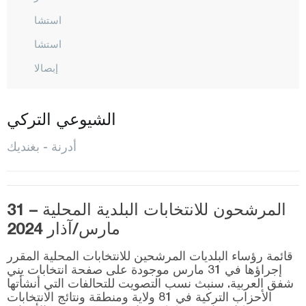
استشا
استشا
إبصالا
كيشان
كيرجاصالح
الشيوعي التركي
كوبلو
أدرنة - بغنديك
لالاباشا
ميريتش
المرشحون للانتخابات البلدية المحلية – 31
المركز
مارس/آذار 2024
صوباشي
قائمة رؤساء البلديات المرشحين للانتخابات المحلية المقرر
سولوغلو
إجراؤها في 31 مارس موجودة على صفحة انتخابات يني
شفق العربية. سنبث نسب التصويت للتحالفات التي أنشأتها
أوزونكوبرو
الأحزاب التركية في 81 ولاية ومنطقة ونتائج الانتخابات