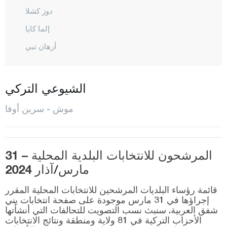
دوز كشلا
إلما كايا
أرهان تبي
حسن كوي
قرا أغاجلي
الشيوعي التركي
قر كوي
موش - سرين أوفا
قزل أغاج
قوناك قوران
كونوك بيكلار
المرشحون للانتخابات البلدية المحلية – 31
مارس/آذار 2024
كوركوت
ملازغيرت
قائمة رؤساء البلديات المرشحين للانتخابات المحلية المقرر
إجراؤها في 31 مارس موجودة على صفحة انتخابات يني
المركز
شفق العربية. سنبث نسب التصويت للتحالفات التي أنشأتها
الأحزاب التركية في 81 ولاية ومنطقة ونتائج الانتخابات
روستم غاديك