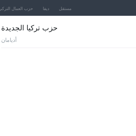
مستقل
ديفا
حزب العمال التركي
حزب تركيا الجديدة
أديامان