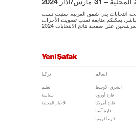
3 مارس/آذار 2024
يايلاكوناك
ية المقرر إجراؤها في 31 مارس موجودة على صفحة انتخابات يني شفق العربية. سنبث نسب
أفيون قره حصار
نطقة ونتائج الانتخابات بشكل مباشر. يمكنكم متابعة نسب تصويت الأحزاب
أغري
أكسراي
أماصيا
أنطاليا
أرداهان
العالم
تركيا
أرتفين
الشرق الأوسط
تعليم
أيدن
قارة أوروبا
سياسة
بالق أسير
قارة أمريكا
الأخبار المحلية
بارتين
قارة آسيا
قارة أفريقيا
باتمان
بايبورت