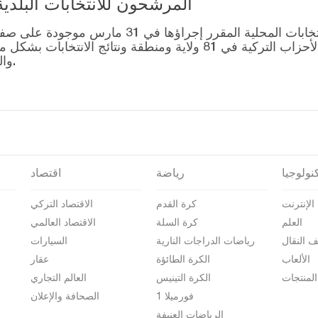
المرشحون للانتخابات البلدية المحلية – 1
قائمة رؤساء البلديات المرشحين للانتخابات المحل
التصويت للتحالفات التي أنشأتها الأحزاب التركية في 81 ولاية وم
والمرشحين على صفحة نتائج الانتخابات 2024.
نولوجيا
رياضة
اقتصاد
الإنترنت
كرة القدم
الاقتصاد التركي
العلم
كرة السلة
الاقتصاد العالمي
ف النقال
رياضات الدراجات النارية
السيارات
الألعاب
الكرة الطائؤة
عقار
المنتجات
الكرة التينيس
العالم التجاري
فورميلا 1
الصحافة والإعلان
الرياضات العنيفة