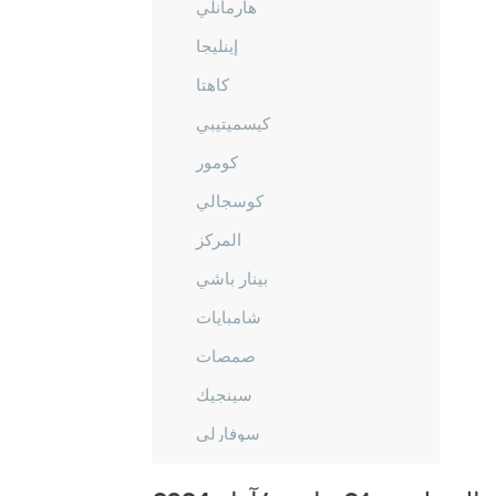
هارمانلي
إينليجا
كاهتا
كيسميتيبي
كومور
كوسجالي
المركز
بينار باشي
شامبايات
صمصات
سينجيك
سوفارلي
طوط