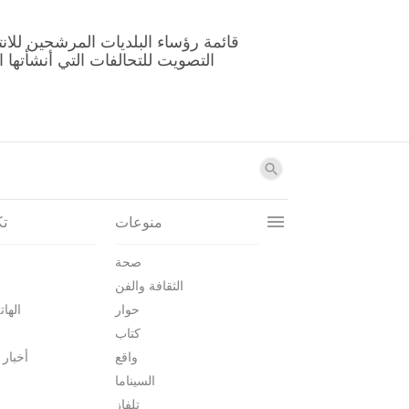
منوعات
تك
صحة
الثقافة والفن
حوار
الهات
كتاب
واقع
أخبار 
السيناما
تلفاز