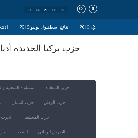
TR
EN
AR
FR
RU
الانتخابات المحلية 2019
نتائج اسطنبول يونيو 2019
الانتخ
حزب السعادة
المساواة الشعبية وال
حزب الوطن
حزب اليسار
ال
حزب المستقبل
الحزب ا
الطريق الوطني
الشعب
حزب