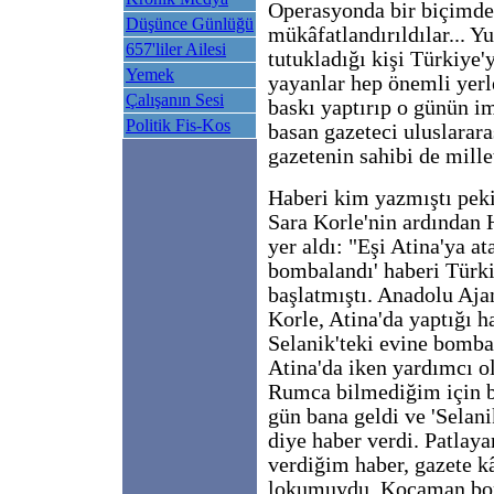
Operasyonda bir biçimde
Düşünce Günlüğü
mükâfatlandırıldılar... Y
657'liler Ailesi
tutukladığı kişi Türkiye'
Yemek
yayanlar hep önemli yerle
Çalışanın Sesi
baskı yaptırıp o günün i
Politik Fis-Kos
basan gazeteci uluslarara
gazetenin sahibi de millet
Haberi kim yazmıştı peki
Sara Korle'nin ardından H
yer aldı: "Eşi Atina'ya at
bombalandı' haberi Türkiy
başlatmıştı. Anadolu Aja
Korle, Atina'da yaptığı h
Selanik'teki evine bomba
Atina'da iken yardımcı o
Rumca bilmediğim için ba
gün bana geldi ve 'Selani
diye haber verdi. Patlay
verdiğim haber, gazete kâ
lokumuydu. Kocaman bom