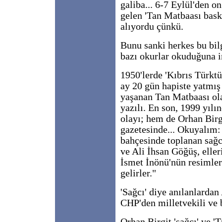
galiba... 6-7 Eylül'den 
gelen 'Tan Matbaası baskı
alıyordu çünkü.
Bunu sanki herkes bu bil
bazı okurlar okuduğuna 
1950'lerde 'Kıbrıs Türktü
ay 20 gün hapiste yatmış 
yaşanan Tan Matbaası ola
yazılı. En son, 1999 yılı
olayı; hem de Orhan Birg
gazetesinde... Okuyalım: 
bahçesinde toplanan sağc
ve Ali İhsan Göğüş, elle
İsmet İnönü'nün resimler
gelirler."
'Sağcı' diye anılanlardan
CHP'den milletvekili ve 
Orhan Birgit 'sağcı' ve '