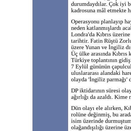
durumdaydılar. Çok iyi bi
kadrosuna mâl etmekte hi
Operasyonu planlayıp hay
neden katlanmışlardı aca
Londra'da Kıbrıs üzerine 
tarihtir. Fatin Rüştü Zor
üzere Yunan ve İngiliz dı
Üç ülke arasında Kıbrıs
Türkiye toplantının gidi
7 Eylül gününün çapulcu
uluslararası alandaki hare
olayda 'İngiliz parmağı'
DP iktidarının süresi ola
ağırlığı da azaldı. Kime 
Dün olayı ele alırken, Kı
rolüne değinmiş, bu arada
isim üzerinde durmuştum:
olağandışılığı üzerine ü