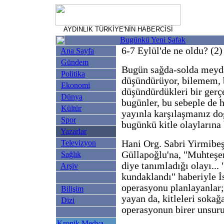
AYDINLIK TÜRKİYE'NİN HABERCİSİ
Bugünkü Yeni Şafak
6-7 Eylül'de ne oldu? (2)
Ana Sayfa
Gündem
Bugün sağda-solda meydan
Politika
düşündürüyor, bilemem, b
Ekonomi
düşündürdükleri bir gerç
Dünya
bugünler, bu sebeple de h
Kültür
yayınla karşılaşmanız do
Spor
bugünkü kitle olaylarına
Yazarlar
Televizyon
Hani Org. Sabri Yirmibeş
Güllapoğlu'na, "Muhteşe
Sağlık
diye tanımladığı olayı... 
Arşiv
kundaklandı" haberiyle İ
operasyonu planlayanlar;
Bilişim
yayan da, kitleleri sokağ
Dizi
operasyonun birer unsuru
Kronik Medya