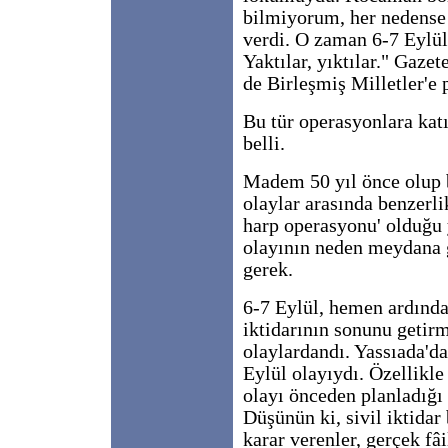
bilmiyorum, her nedense 
verdi. O zaman 6-7 Eylül 
Yaktılar, yıktılar." Gaze
de Birleşmiş Milletler'e
Bu tür operasyonlara kat
belli.
Madem 50 yıl önce olup b
olaylar arasında benzerl
harp operasyonu' olduğu y
olayının neden meydana
gerek.
6-7 Eylül, hemen ardınd
iktidarının sonunu getir
olaylardandı. Yassıada'da
Eylül olayıydı. Özellik
olayı önceden planladığı 
Düşünün ki, sivil iktidar
karar verenler, gerçek fâ