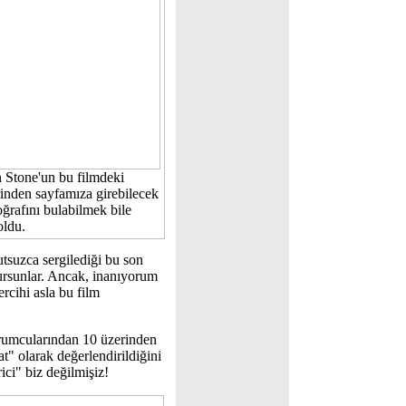
 Stone'un bu filmdeki
rinden sayfamıza girebilecek
oğrafını bulabilmek bile
oldu.
tsuzca sergilediği bu son
uyursunlar. Ancak, inanıyorum
rcihi asla bu film
rumcularından 10 üzerinden
at" olarak değerlendirildiğini
ici" biz değilmişiz!