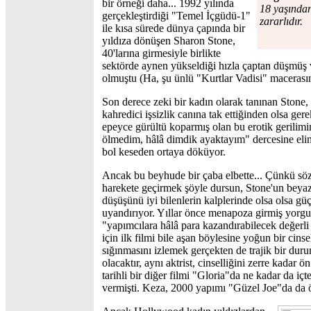
bir örneği daha... 1992 yılında
18 yaşından
gerçekleştirdiği "Temel İçgüdü-1"
zararlıdır.
ile kısa sürede dünya çapında bir
yıldıza dönüşen Sharon Stone,
40'larına girmesiyle birlikte
sektörde aynen yükseldiği hızla çaptan düşmüş 
olmuştu (Ha, şu ünlü "Kurtlar Vadisi" macerası
Son derece zeki bir kadın olarak tanınan Stone, 
kahredici işsizlik canına tak ettiğinden olsa ge
epeyce gürültü koparmış olan bu erotik gerilim
ölmedim, hâlâ dimdik ayaktayım" dercesine eli
bol keseden ortaya döküyor.
Ancak bu beyhude bir çaba elbette... Çünkü söz
harekete geçirmek şöyle dursun, Stone'un beya
düşüşünü iyi bilenlerin kalplerinde olsa olsa g
uyandırıyor. Yıllar önce menapoza girmiş yorgun 
"yapımcılara hâlâ para kazandırabilecek değerli
için ilk filmi bile aşan böylesine yoğun bir cins
sığınmasını izlemek gerçekten de trajik bir dur
olacaktır, aynı aktrist, cinselliğini zerre kadar
tarihli bir diğer filmi "Gloria"da ne kadar da içt
vermişti. Keza, 2000 yapımı "Güzel Joe"da da ö