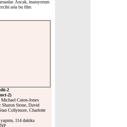
uyursunlar. Ancak, inanıyorum
rcihi asla bu film
üdü-2
inct-2)
: Michael Caton-Jones
: Sharon Stone, David
Stan Collymore, Charlotte
apımı, 114 dakika
UNP