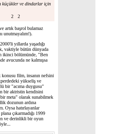
 küçükler ve dindarlar için
ve artık başrol bulamaz
nı unutmayalım!).
2000'li yıllarda yaşadığı
rek, vaktiyle bütün dünyada
in ikinci bölümünde, "Ben
nde avucunda ne kalmışsa
 konusu film, insanın nefsini
zperdedeki yükseliş ve
üçlü bir "acıma duygusu"
bir aktristin kendisini
 bir meta" olarak sunabilmek
ellik dozunun ardına
um. Oysa hatırlayanlar
 ön plana çıkarmadığı 1999
en ve derinlikli bir oyun
yle...