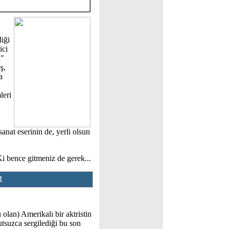
iği
ici
ü"
ş,
a
leri
anat eserinin de, yerli olsun
 Ki bence gitmeniz de gerek...
M
olan) Amerikalı bir aktristin
tsuzca sergilediği bu son