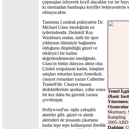
çırpınışları izleyerek keyif alacaklar var ise b
ki sinemadan bambaşka keyifler bekleyenlerin te
olmayacaktır.
Tanınmış Londralı psikiyatrist Dr.
Michael Glass mesleğinin en
iyilerindendir. Dedektif Roy
Washburn ondan, ünlü bir spor
yıldızının ölümüyle bağlantısı
olduğunu düşündüğü güzel ve
etkileyici bir kadını
değerlendirmesini istediğinde,
Glass'ın bütün dünyası altüst olur.
Çünkü sorgulanan kadın, kitapları
satışları rekorları kıran Amerikalı
cinayet romanları yazarı Catherine
Tramell'dir. Cinayet masası
dedektiflerinin spotları, yıllar sonra
Temel İçg
bir kez daha bu gizemli yazara
(Basic Inst
çevrilmiştir.
Yönetmen
Oyuncular
Hollywood'un -tıpkı yakışıklı
Morrissey, 
aktörler gibi- güzel ve alımlı
Rampling
aktristleri de posasını çıkartana
2005-ABD y
kadar tepe tepe kullanışının ibretlik
Dağıtım
: 