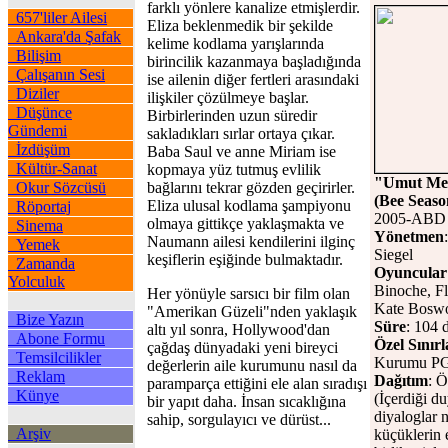
farklı yönlere kanalize etmişlerdir.
657'liler Ailesi
Eliza beklenmedik bir şekilde
Ankara'da Şafak
kelime kodlama yarışlarında
Bilişim
birincilik kazanmaya başladığında
Çalışanın Sesi
ise ailenin diğer fertleri arasındaki
Diziler
ilişkiler çözülmeye başlar.
Düşünce
Birbirlerinden uzun süredir
Gündemi
sakladıkları sırlar ortaya çıkar.
İzdüşüm
Baba Saul ve anne Miriam ise
Kültür-Sanat
kopmaya yüz tutmuş evlilik
"Umut Me
Okur Sözcüsü
bağlarını tekrar gözden geçirirler.
(Bee Seaso
Eliza ulusal kodlama şampiyonu
Röportaj
2005-ABD 
olmaya gittikçe yaklaşmakta ve
Sinema
Yönetmen
Naumann ailesi kendilerini ilginç
Yemek
Siegel
keşiflerin eşiğinde bulmaktadır.
Zamanda
Oyuncular
Yolculuk
Binoche, F
Her yönüyle sarsıcı bir film olan
Kate Boswo
"Amerikan Güzeli"nden yaklaşık
Bize Yazın
Süre
: 104 
altı yıl sonra, Hollywood'dan
Abone Formu
Özel Sınır
çağdaş dünyadaki yeni bireyci
Temsilcilikler
Kurumu PG-
değerlerin aile kurumunu nasıl da
Reklam
Dağıtım
: 
paramparça ettiğini ele alan sıradışı
Künye
(İçerdiği du
bir yapıt daha. İnsan sıcaklığına
diyaloglar 
sahip, sorgulayıcı ve dürüst...
Arşiv
küçüklerin e