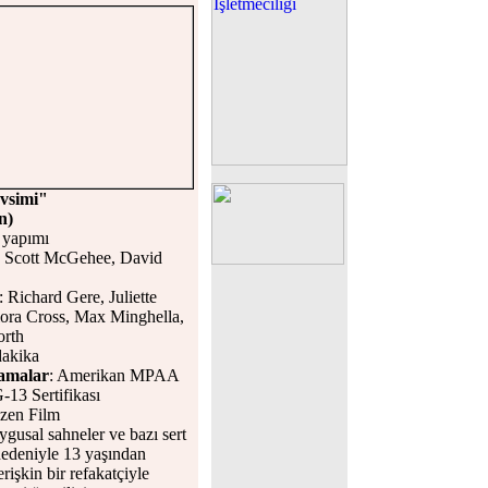
vsimi"
n)
yapımı
: Scott McGehee, David
: Richard Gere, Juliette
lora Cross, Max Minghella,
rth
dakika
lamalar
: Amerikan MPAA
13 Sertifikası
Özen Film
ygusal sahneler ve bazı sert
nedeniyle 13 yaşından
rişkin bir refakatçiyle