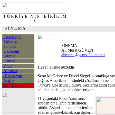
T Ü R K İ Y E ' N İ N B İ R İ K İ M
İ
S İ N E M A
Ana Sayfa
Gündem
SİNEMA
Politika
Ali Murat GÜVEN
Ekonomi
alimurat@yenisafak.com.tr
Dünya
Aktüel
Spor
Hayat, ailenle güzeldir
Yazarlar
Televizyon
Scott McGehee ve David Siegel'in ortaklaşa yö
Sağlık
çağdaş Amerikan ailesindeki çözülmenin nedenler
Türkiye gibi üçüncü dünya ülkelerini adım adı
Son Dakika
tehlikeleri de gözler önüne seriyor...
11 yaşındaki Eliza Naumann,
sıradan bir ailenin fertlerinden
biridir. Aslında ailenin dört ferdi de
sıradan gözükebilmek için ilgilerini