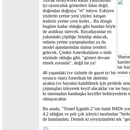
Ancak Hollywood kadın yıldızlardan
iyi oyunculuk gösterileri falan değil,
doğrudan doğruya "et" istiyor. Eskiyen
yüzlerin yerine yeni yüzler, kırışan
tenlerin yerine yeni tenler... Bu döngü
bugüne kadar olduğu gibi bundan böyle
de aralıksız sürecek. Bayatlayanlar en
yakındaki çöplüğe fırlatılıp atılacak,
onların yerine yarışmalardan ya da
model ajanslarından daima yenileri
gelecek. Çünkü Amerikalıların o ünlü
Sharon
sözünde olduğu gibi, "gösteri devam
karele
etmek zorunda", değil mi ya!
bir fot
sorun 
48 yaşındaki (ve özünde de gayet iyi bir
oyuncu olan) Amerikalı bir aktristin
ayakta (ve hayatta) kalabilmek için perdede umu
çırpınışları izleyerek keyif alacaklar var ise b
ki sinemadan bambaşka keyifler bekleyenlerin te
olmayacaktır.
Bu arada, "Temel İçgüdü-2"nin batılı IMDb yo
4.2 aldığını ve pek çok izleyici tarafından "berb
de hatırlatalım. Demek ki yeryüzündeki tek "ger