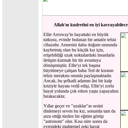
Allah'ın kudretini en iyi kavrayabilecek
Ellie Arroway'in hayattaki en büyük
tutkusu, evinde bulunan bir amatör telsiz
cihazıdır. Annesini daha doğum sırasında
kaybetmiş olan bu küçük kız için,
erişebildiği uzak noktalardaki insanlarla
iletişim kurmak bir tür avuntuya
dönüşmüştür. Ellie'yi tek başına
büyütmeye çalışan baba Ted de kızının
telsiz merakını onunla paylaşmaktadır.
Ancak, bu şefkatli adamın âni bir kalp
kriziyle hayata vedâ edişi, Ellie'yi zorlu
hayat yolunda çok erken yaşta yapayalnız
bırakacaktır.
Yıllar geçer ve "uzaklar"ın sesini
dinlemeyi seven bu kız, sonunda tam da
arzu ettiği türden bir eğitim görüp
"astronom" olur. Kısa süre sonra da
evrendeki muhtemel zeki hayat