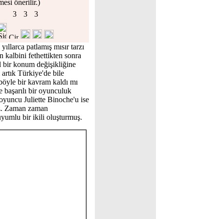
mesi önerilir.)
ıllarca patlamış mısır tarzı
ın kalbini fethettikten sonra
l bir konum değişikliğine
 artık Türkiye'de bile
öyle bir kavram kaldı mı
başarılı bir oyunculuk
 oyuncu Juliette Binoche'u ise
uz. Zaman zaman
umlu bir ikili oluşturmuş.