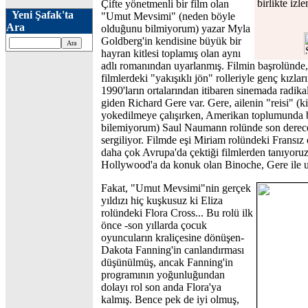
birlikte izle
Çifte yönetmenli bir film olan
Yeni Şafak'ta
"Umut Mevsimi" (neden böyle
Ara
olduğunu bilmiyorum) yazar Myla
Goldberg'in kendisine büyük bir
hayran kitlesi toplamış olan aynı
adlı romanından uyarlanmış. Filmin başrolünde, y
filmlerdeki "yakışıklı jön" rolleriyle genç kızlar
1990'ların ortalarından itibaren sinemada radika
giden Richard Gere var. Gere, ailenin "reisi" (ki
yokedilmeye çalışırken, Amerikan toplumunda b
bilemiyorum) Saul Naumann rolünde son derece 
sergiliyor. Filmde eşi Miriam rolündeki Fransız
daha çok Avrupa'da çektiği filmlerden tanıyor
Hollywood'a da konuk olan Binoche, Gere ile uy
Fakat, "Umut Mevsimi"nin gerçek
yıldızı hiç kuşkusuz ki Eliza
rolündeki Flora Cross... Bu rolü ilk
önce -son yıllarda çocuk
oyuncuların kraliçesine dönüşen-
Dakota Fanning'in canlandırması
düşünülmüş, ancak Fanning'in
programının yoğunluğundan
dolayı rol son anda Flora'ya
kalmış. Bence pek de iyi olmuş,