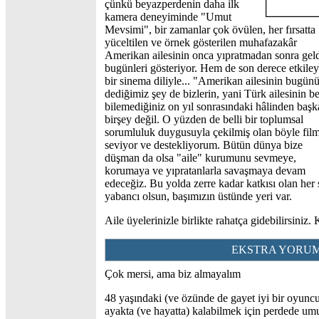
çünkü beyazperdenin daha ilk
kamera deneyiminde
"Umut
Mevsimi", bir zamanlar çok övülen, her fırsatta
yüceltilen ve örnek gösterilen muhafazakâr
Amerikan ailesinin onca yıpratmadan sonra geld
bugünleri gösteriyor. Hem de son derece etkiley
bir sinema diliyle... "Amerikan ailesinin bugün
dediğimiz şey de bizlerin, yani Türk ailesinin be
bilemediğiniz on yıl sonrasındaki hâlinden başk
birşey değil. O yüzden de belli bir toplumsal
sorumluluk duygusuyla çekilmiş olan böyle film
seviyor ve destekliyorum. Bütün dünya bize
düşman da olsa "aile" kurumunu sevmeye,
korumaya ve yıpratanlarla savaşmaya devam
edeceğiz. Bu yolda zerre kadar katkısı olan her s
yabancı olsun, başımızın üstünde yeri var.
Aile üyelerinizle birlikte rahatça gidebilirsiniz.
EKSTRA YORU
Çok mersi, ama biz almayalım
48 yaşındaki (ve özünde de gayet iyi bir oyuncu 
ayakta (ve hayatta) kalabilmek için perdede umu