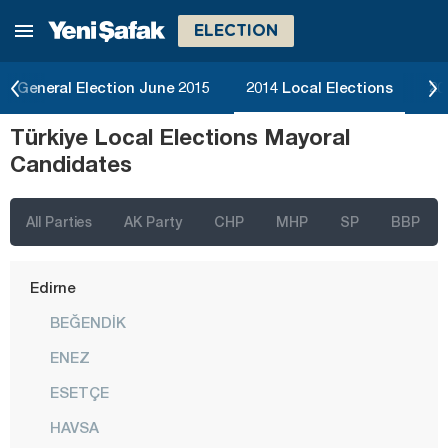
ELECTION
Bursa
Çanakkale
General Election June 2015
2014 Local Elections
20
Çankırı
Türkiye Local Elections Mayoral
Çorum
Candidates
Denizli
Diyarbakır
All Parties
AK Party
CHP
MHP
SP
BBP
Düzce
Edirne
BEĞENDİK
ENEZ
ESETÇE
HAVSA