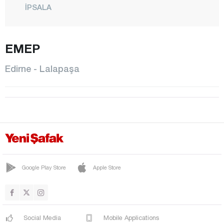
İPSALA
KEŞAN
KIRCASALİH
EMEP
KÜPLÜ
Edirne - Lalapaşa
LALAPAŞA
MERİÇ
CENTER
SUBAŞI
SÜLOĞLU
UZUNKÖPRÜ
Google Play Store
Apple Store
YENİKARPUZLU
YENİMÜHACİR
Social Media
Mobile Applications
Elazığ