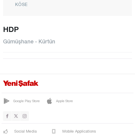
KÖSE
KÜRTÜN
HDP
CENTER
ÖBEKTAŞ
Gümüşhane - Kürtün
ÖZKÜRTÜN
ŞİRAN
SÖĞÜTLÜ
TORUL
ÜNLÜPINAR
YEŞİLBÜK
Google Play Store
Apple Store
Hakkari
Hatay
Social Media
Mobile Applications
Iğdır