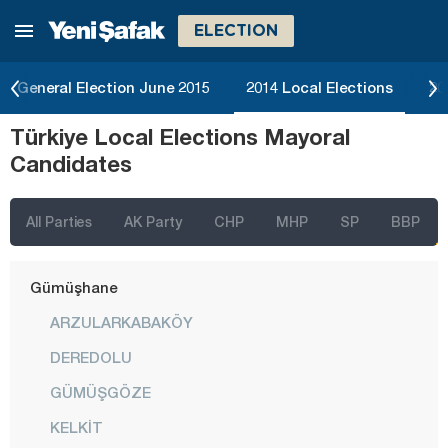
ELECTION
Edirne
Elazığ
General Election June 2015
2014 Local Elections
20
Erzincan
Türkiye Local Elections Mayoral
Erzurum
Candidates
Eskişehir
Gaziantep
All Parties
AK Party
CHP
MHP
SP
BBP
Giresun
Gümüşhane
ARZULARKABAKÖY
DEREDOLU
GÜMÜŞGÖZE
KELKİT