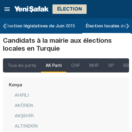
ÉLECTION
Kastamonu
Kayseri
Élection législatives de Juin 2015
Élection locales de 2
Kilis
Candidats à la mairie aux élections
Kırıkkale
locales en Turquie
Kırklareli
Kırşehir
Tous les partis
AK Parti
CHP
MHP
SP
BBP
Kocaeli
Konya
AHIRLI
AKÖREN
AKŞEHİR
ALTINEKİN