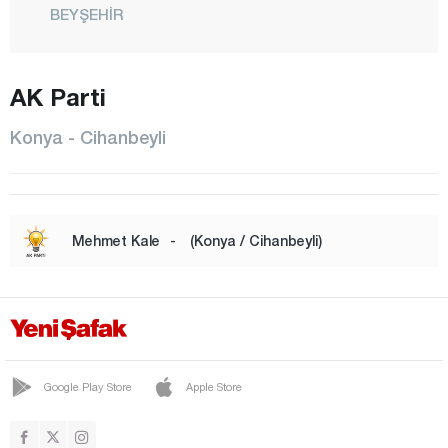
BEYŞEHİR
BOZKIR
ÇELTİK
AK Parti
CİHANBEYLİ
Konya - Cihanbeyli
ÇUMRA
DERBENT
DEREBUCAK
Mehmet Kale
-
(Konya / Cihanbeyli)
DOĞANHİSAR
EMİRGAZİ
EREĞLİ
GÜNEYSINIR
Google Play Store
Apple Store
HADİM
HALKAPINAR