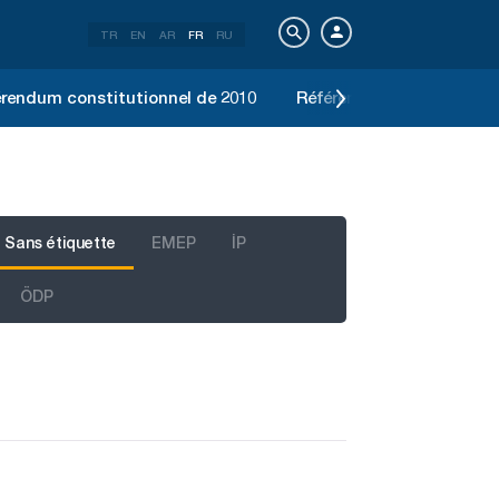
TR
EN
AR
FR
RU
rendum constitutionnel de 2010
Référendum constitution
Sans étiquette
EMEP
İP
ÖDP