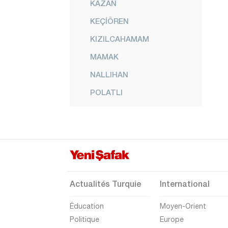
KAZAN
KEÇİÖREN
KIZILCAHAMAM
MAMAK
NALLIHAN
POLATLI
PURSAKLAR
ŞEREFLİKOÇHİSAR
SİNCAN
YENİMAHALLE
Izmir
Actualités Turquie
International
Adana
Éducation
Moyen-Orient
Adıyaman
Politique
Europe