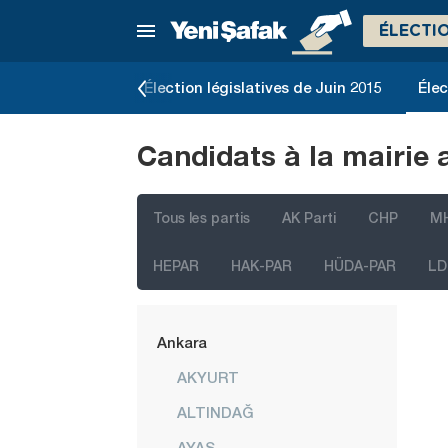
ÉLECTI
e Novembre 2015
Élection législatives de Juin 2015
Élec
Candidats à la mairie 
Tous les partis
AK Parti
CHP
M
HEPAR
HAK-PAR
HÜDA-PAR
LD
İstanbul
Ankara
AKYURT
ALTINDAĞ
AYAŞ