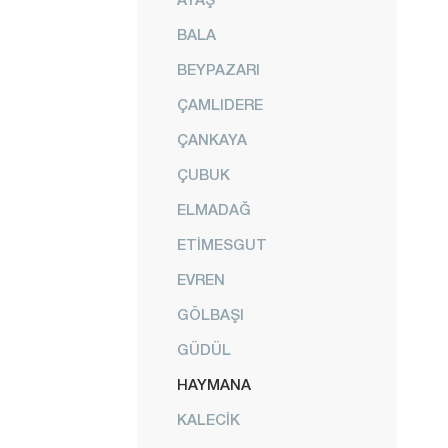
BALA
BEYPAZARI
ÇAMLIDERE
ÇANKAYA
ÇUBUK
ELMADAĞ
ETİMESGUT
EVREN
GÖLBAŞI
GÜDÜL
HAYMANA
KALECİK