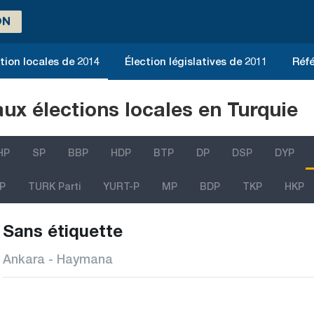
ON
tion locales de 2014
Élection législatives de 2011
Réfé
aux élections locales en Turquie
HP
SP
BBP
HDP
BTP
DP
DSP
DYP
P
TURK Parti
YURT-P
MP
BDP
TKP
HKP
Sans étiquette
Ankara - Haymana