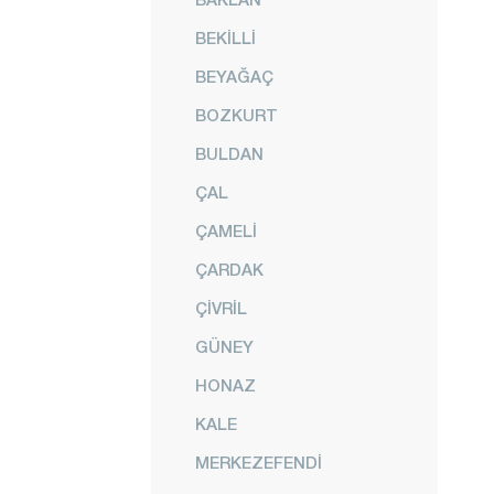
BEKİLLİ
BEYAĞAÇ
BOZKURT
BULDAN
ÇAL
ÇAMELİ
ÇARDAK
ÇİVRİL
GÜNEY
HONAZ
KALE
MERKEZEFENDİ