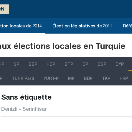
ON
tion locales de 2014
Élection législatives de 2011
Réfé
aux élections locales en Turquie
HP
SP
BBP
HDP
BTP
DP
DSP
DYP
P
TURK Parti
YURT-P
MP
BDP
TKP
HKP
Sans étiquette
Denizli - Serinhisar