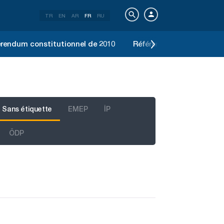
TR
EN
AR
FR
RU
rendum constitutionnel de 2010
Référendum constitution
Sans étiquette
EMEP
İP
ÖDP