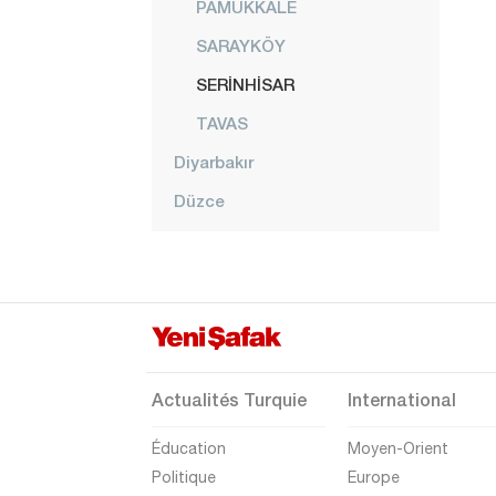
PAMUKKALE
SARAYKÖY
SERİNHİSAR
TAVAS
Diyarbakır
Düzce
Edirne
Elazığ
Erzincan
Erzurum
Eskişehir
Actualités Turquie
International
Gaziantep
Éducation
Moyen-Orient
Giresun
Politique
Europe