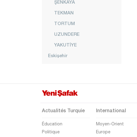
ŞENKAYA
TEKMAN
TORTUM
UZUNDERE
YAKUTİYE
Eskişehir
Gaziantep
Giresun
Gümüşhane
Hakkari
Hatay
Actualités Turquie
International
Iğdır
Éducation
Moyen-Orient
Isparta
Politique
Europe