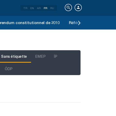
TR
EN
AR
FR
RU
rendum constitutionnel de 2010
Référendum constitution
Sans étiquette
EMEP
İP
ÖDP