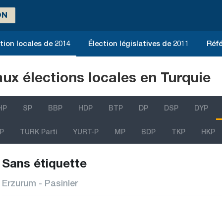
ON
tion locales de 2014
Élection législatives de 2011
Réfé
aux élections locales en Turquie
HP
SP
BBP
HDP
BTP
DP
DSP
DYP
P
TURK Parti
YURT-P
MP
BDP
TKP
HKP
Sans étiquette
Erzurum - Pasinler