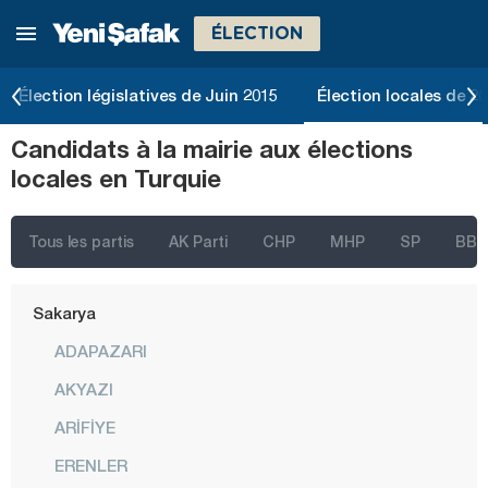
ÉLECTION
Muğla
Muş
Élection législatives de Juin 2015
Élection locales de 2
Nevşehir
Candidats à la mairie aux élections
Niğde
locales en Turquie
Ordu
Osmaniye
Tous les partis
AK Parti
CHP
MHP
SP
BBP
Rize
Sakarya
ADAPAZARI
AKYAZI
ARİFİYE
ERENLER