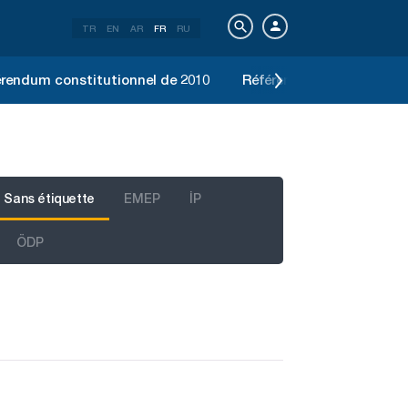
TR
EN
AR
FR
RU
rendum constitutionnel de 2010
Référendum constitution
Sans étiquette
EMEP
İP
ÖDP