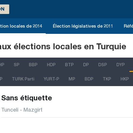
ON
tion locales de 2014
Élection législatives de 2011
Réfé
aux élections locales en Turquie
HP
SP
BBP
HDP
BTP
DP
DSP
DYP
P
TURK Parti
YURT-P
MP
BDP
TKP
HKP
Sans étiquette
Tunceli - Mazgirt