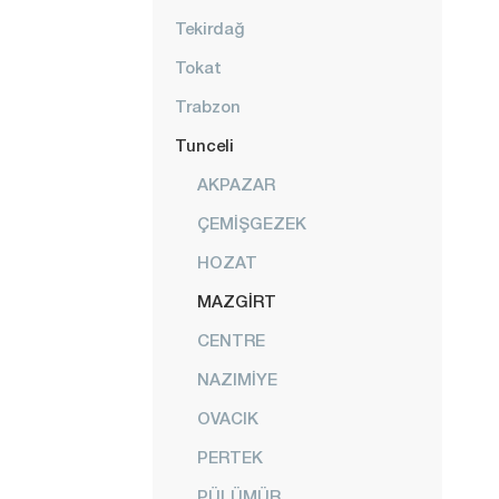
Tekirdağ
Tokat
Trabzon
Tunceli
AKPAZAR
ÇEMİŞGEZEK
HOZAT
MAZGİRT
CENTRE
NAZIMİYE
OVACIK
PERTEK
PÜLÜMÜR