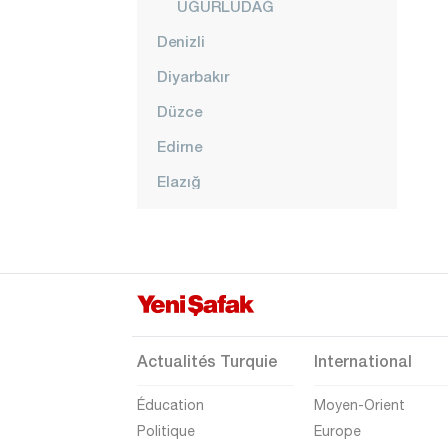
UĞURLUDAĞ
Denizli
Diyarbakır
Düzce
Edirne
Elazığ
Erzincan
Erzurum
Eskişehir
Gaziantep
Giresun
Actualités Turquie
International
Gümüşhane
Éducation
Moyen-Orient
Hakkari
Politique
Europe