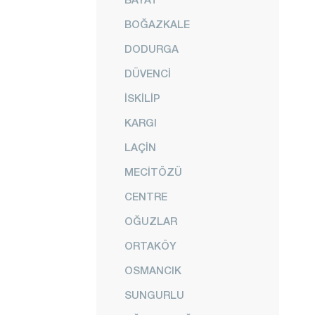
BOĞAZKALE
DODURGA
DÜVENCİ
İSKİLİP
KARGI
LAÇİN
MECİTÖZÜ
CENTRE
OĞUZLAR
ORTAKÖY
OSMANCIK
SUNGURLU