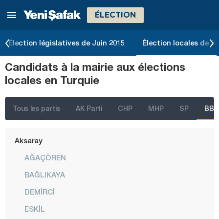
ÉLECTION
İstanbul
Ankara
Élection législatives de Juin 2015
Élection locales de 2
Izmir
Candidats à la mairie aux élections
Adana
locales en Turquie
Adıyaman
Afyonkarahisar
Tous les partis
AK Parti
CHP
MHP
SP
BBP
Ağrı
Aksaray
AĞAÇÖREN
BAĞLIKAYA
DEMİRCİ
ESKİL