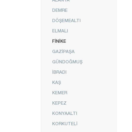
DEMRE
DÖŞEMEALTI
ELMALI
FİNİKE
GAZİPAŞA
GÜNDOĞMUŞ
İBRADI
KAŞ
KEMER
KEPEZ
KONYAALTI
KORKUTELİ