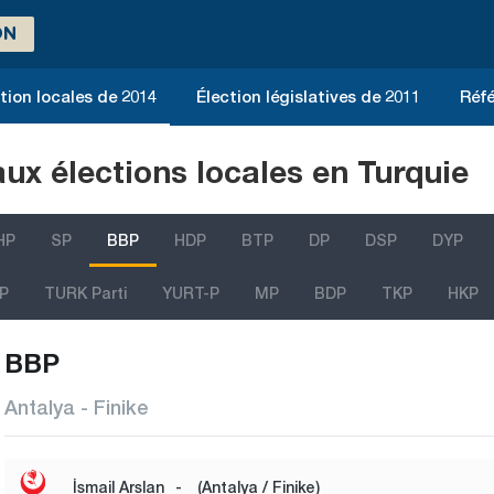
ON
tion locales de 2014
Élection législatives de 2011
Réfé
aux élections locales en Turquie
HP
SP
BBP
HDP
BTP
DP
DSP
DYP
P
TURK Parti
YURT-P
MP
BDP
TKP
HKP
BBP
Antalya - Finike
İsmail Arslan
-
(Antalya / Finike)