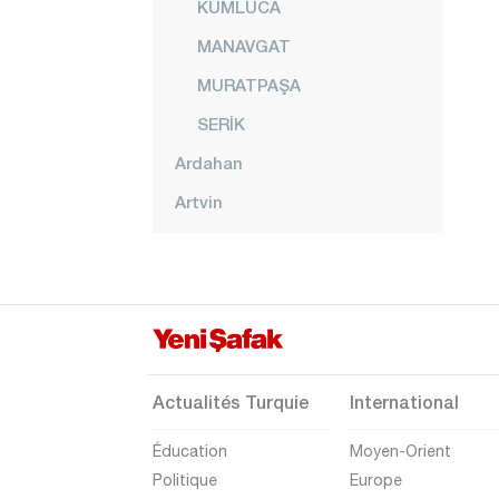
KUMLUCA
MANAVGAT
MURATPAŞA
SERİK
Ardahan
Artvin
Aydın
Balıkesir
Bartın
Batman
Bayburt
Actualités Turquie
International
Bilecik
Éducation
Moyen-Orient
Bingöl
Politique
Europe