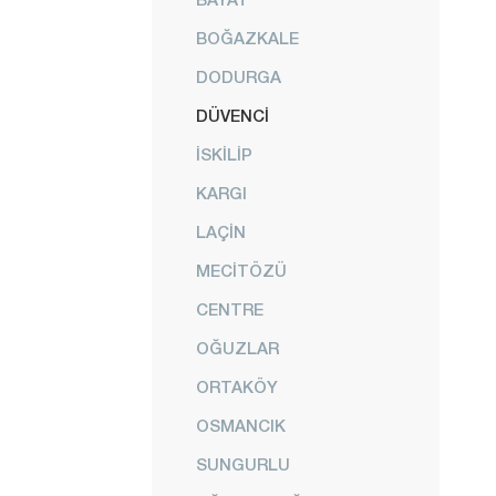
BOĞAZKALE
DODURGA
DÜVENCİ
İSKİLİP
KARGI
LAÇİN
MECİTÖZÜ
CENTRE
OĞUZLAR
ORTAKÖY
OSMANCIK
SUNGURLU