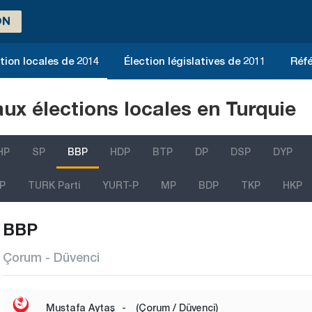
ON
tion locales de 2014
Élection législatives de 2011
Réfé
aux élections locales en Turquie
HP
SP
BBP
HDP
BTP
DP
DSP
DYP
P
TURK Parti
YURT-P
MP
BDP
TKP
HKP
BBP
Çorum - Düvenci
Mustafa Aytaş
-
(Çorum / Düvenci)