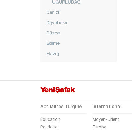
UĞURLUDAĞ
Denizli
Diyarbakır
Düzce
Edirne
Elazığ
Erzincan
Erzurum
Eskişehir
Gaziantep
Giresun
Actualités Turquie
International
Gümüşhane
Éducation
Moyen-Orient
Hakkari
Politique
Europe