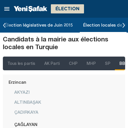
ÉLECTION
Çankırı
Çorum
Élection législatives de Juin 2015
Élection locales de 2
Denizli
Candidats à la mairie aux élections
Diyarbakır
locales en Turquie
Düzce
Edirne
Tous les partis
AK Parti
CHP
MHP
SP
BBP
Elazığ
Erzincan
AKYAZI
ALTINBAŞAK
ÇADIRKAYA
ÇAĞLAYAN