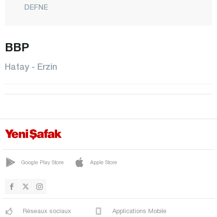
DEFNE
DÖRTYOL
BBP
ERZİN
HASSA
Hatay - Erzin
İSKENDERUN
KIRIKHAN
KUMLU
PAYAS
REYHANLI
SAMANDAĞ
Google Play Store
Apple Store
YAYLADAĞI
Iğdır
Réseaux sociaux
Applications Mobile
Isparta