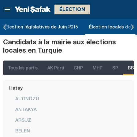
ÉLECTION
Erzincan
Erzurum
Élection législatives de Juin 2015
Élection locales de 2
Eskişehir
Candidats à la mairie aux élections
Gaziantep
locales en Turquie
Giresun
Gümüşhane
Tous les partis
AK Parti
CHP
MHP
SP
BBP
Hakkari
Hatay
ALTINÖZÜ
ANTAKYA
ARSUZ
BELEN