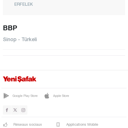
ERFELEK
GERZE
CENTRE
BBP
SARAYDÜZÜ
Sinop - Türkeli
TÜRKELİ
Şırnak
Sivas
Tekirdağ
Tokat
Trabzon
Google Play Store
Apple Store
Tunceli
Uşak
Réseaux sociaux
Applications Mobile
Van