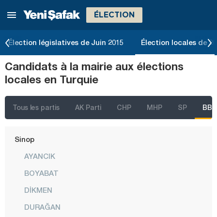
ÉLECTION
Ordu
Osmaniye
Élection législatives de Juin 2015
Élection locales de 2
Rize
Candidats à la mairie aux élections
Sakarya
locales en Turquie
Samsun
Şanlıurfa
Tous les partis
AK Parti
CHP
MHP
SP
BBP
Siirt
Sinop
AYANCIK
BOYABAT
DİKMEN
DURAĞAN