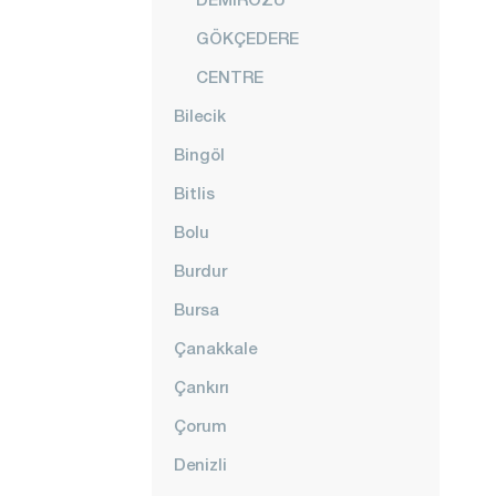
GÖKÇEDERE
CENTRE
Bilecik
Bingöl
Bitlis
Bolu
Burdur
Bursa
Çanakkale
Çankırı
Çorum
Denizli