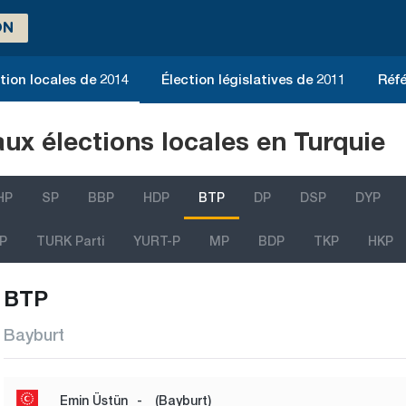
ON
tion locales de 2014
Élection législatives de 2011
Réfé
aux élections locales en Turquie
HP
SP
BBP
HDP
BTP
DP
DSP
DYP
P
TURK Parti
YURT-P
MP
BDP
TKP
HKP
BTP
Bayburt
Emin Üstün
-
(Bayburt)