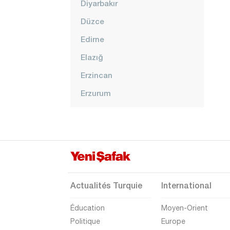
Diyarbakır
Düzce
Edirne
Elazığ
Erzincan
Erzurum
Eskişehir
Gaziantep
Giresun
Gümüşhane
Hakkari
Actualités Turquie
International
Hatay
Éducation
Moyen-Orient
Iğdır
Politique
Europe