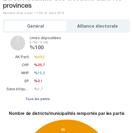
provinces
Dernière mise à jour: 17:59, 21 mars 2019
Général
Alliance électorale
Urnes dépouillées
6.792 / 6.792
%100
AK Parti
%49,5
%49,5
CHP
%28,7
%28,7
MHP
%15,3
%15,3
SP
%2,1
%2,1
Sans étiquette
%1,7
%1,7
Tous les partis
Nombre de districts/municipalités remportés par les partis
15