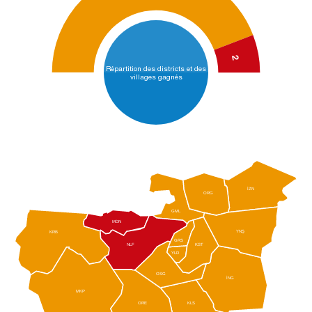
2
Répartition des districts et des
villages gagnés
İZN
ORG
GML
MDN
YNŞ
KRB
GRS
NLF
KST
YLD
OSG
İNG
MKP
ORE
KLS