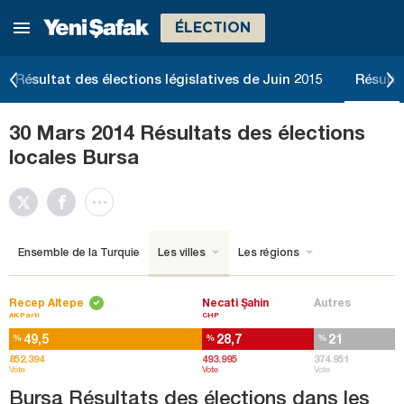
ÉLECTION
Résultat des élections législatives de Juin 2015
Résulta
30 Mars 2014 Résultats des élections
locales Bursa
Ensemble de la Turquie
Les villes
Les régions
Recep Altepe
Necati Şahin
Autres
AK Parti
CHP
49,5
28,7
21
%
%
%
852.394
493.995
374.951
Vote
Vote
Vote
Bursa Résultats des élections dans les