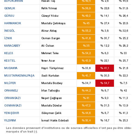
%
%
%
BÜYÜKORHAN
Hasan Taş
49,4
2,6
44,6
%
%
%
GEMLIK
Refik Yılmaz
38,9
22,6
31,8
%
%
%
GÜRSU
Cüneyt Yıldız
49,3
14,1
26,4
%
%
%
HARMANCIK
Mustafa Çetinkaya
45
27,4
23,8
%
%
%
İNEGÖL
Alinur Aktaş
55,2
3,8
32,6
%
%
%
İZNIK
Osman Sargın
41,6
30,7
25,2
%
%
%
KARACABEY
Ali Özkan
35
12,2
28,2
%
%
%
KELES
Mehmet Teke
54,2
8,3
33
%
%
%
KESTEL
Yener Acar
43,9
22,1
25,7
%
%
%
MUDANYA
Hayri Türkyılmaz
33,6
41,1
21,6
%
%
%
MUSTAFAKEMALPAŞA
Sadi Kurtulan
40,7
30,5
22,3
%
%
%
NILÜFER
Mustafa Bozbey
34,7
54,7
7,5
%
%
%
ORHANELI
İrfan Tatlıoğlu
44,2
8,7
42
%
%
%
ORHANGAZI
Neşet Çağlayan
41
9,3
11,3
%
%
%
OSMANGAZI
Mustafa Dündar
47,3
31,5
13,9
%
%
%
YENIŞEHIR
Süleyman Çelik
44,6
8,7
41,3
%
%
%
YILDIRIM
İsmail Hakkı Edebali
50,4
16,7
25,3
Les données provenant d'institutions ou de sources officielles n'ont pas pu être obtenu
marqués d'un trait (-).