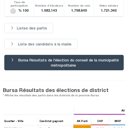
Taux de
participation
Nombre d’électeurs
Nombre de voix
Votes valides
% 100
1.982.143
1.798.649
1.721.340
Listes des partis
Liste des candidats à la mairie
Bursa Résultats de l'élection du conseil de la municipalité
métropolitaine
Bursa Résultats des élections de district
* Affiche les résultats des partis dans les districts de la province Bursa.
AUT
Quartier - Ville
Candidat gagnant
AK Parti
CHP
MHP