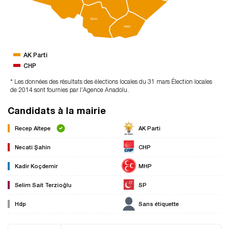
BOH
HRM
AK Parti
CHP
* Les données des résultats des élections locales du 31 mars Élection locales
de 2014 sont fournies par l'Agence Anadolu.
Candidats à la mairie
Recep Altepe
AK Parti
Necati Şahin
CHP
Kadir Koçdemir
MHP
Selim Sait Terzioğlu
SP
Hdp
Sans étiquette