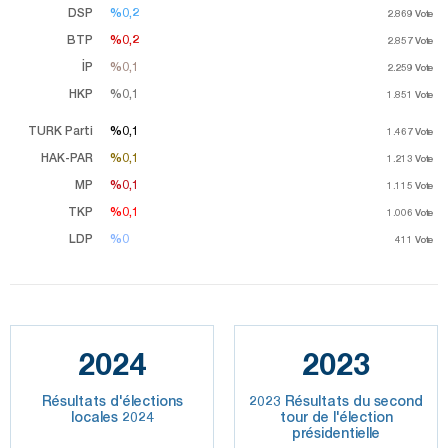
DSP
%0,2
%0,2
2.869
Vote
BTP
%0,2
%0,2
2.857
Vote
İP
%0,1
%0,1
2.259
Vote
HKP
%0,1
%0,1
1.851
Vote
TURK Parti
%0,1
%0,1
1.467
Vote
HAK-PAR
%0,1
%0,1
1.213
Vote
MP
%0,1
%0,1
1.115
Vote
TKP
%0,1
%0,1
1.006
Vote
LDP
%0
%0
411
Vote
2024
2023
Résultats d'élections
2023 Résultats du second
locales 2024
tour de l'élection
présidentielle