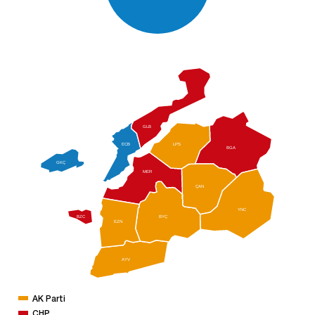
GLB
ECB
LPS
BGA
GKÇ
MER
ÇAN
YNC
BZC
BYÇ
EZN
AYV
AK Parti
CHP