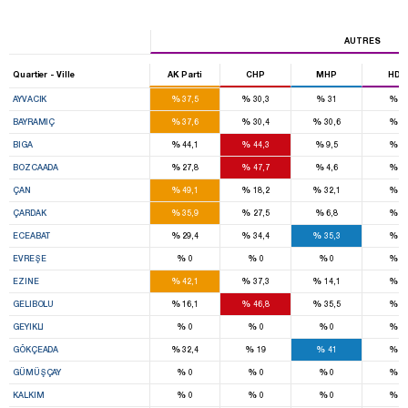
AUTRES
Quartier - Ville
AK Parti
CHP
MHP
HDP
%
%
%
%
AYVACIK
37,5
30,3
31
0
%
%
%
%
BAYRAMIÇ
37,6
30,4
30,6
0
%
%
%
%
BIGA
44,1
44,3
9,5
0
%
%
%
%
BOZCAADA
27,8
47,7
4,6
0
%
%
%
%
ÇAN
49,1
18,2
32,1
0
%
%
%
%
ÇARDAK
35,9
27,5
6,8
0
%
%
%
%
ECEABAT
29,4
34,4
35,3
0
%
%
%
%
EVREŞE
0
0
0
0
%
%
%
%
EZINE
42,1
37,3
14,1
0
%
%
%
%
GELIBOLU
16,1
46,8
35,5
0
%
%
%
%
GEYIKLI
0
0
0
0
%
%
%
%
GÖKÇEADA
32,4
19
41
0
%
%
%
%
GÜMÜŞÇAY
0
0
0
0
%
%
%
%
KALKIM
0
0
0
0