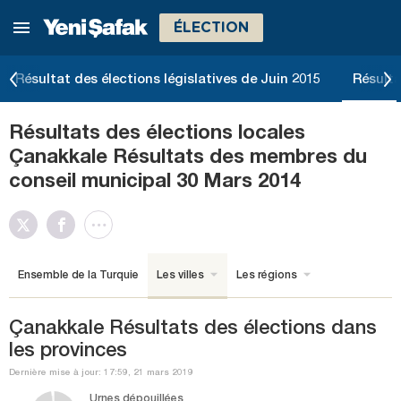
ÉLECTION
Résultat des élections législatives de Juin 2015
Résulta
Résultats des élections locales
Çanakkale Résultats des membres du
conseil municipal 30 Mars 2014
Ensemble de la Turquie
Les villes
Les régions
Çanakkale Résultats des élections dans
les provinces
Dernière mise à jour: 17:59, 21 mars 2019
Urnes dépouillées