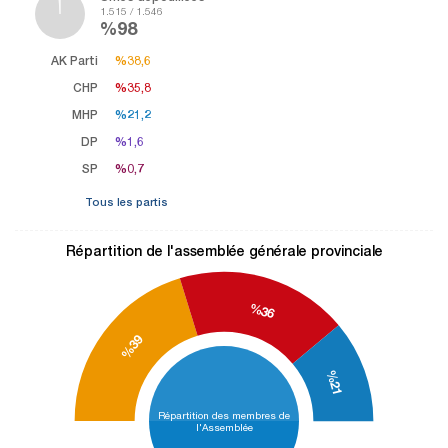
1.515 / 1.546
%98
AK Parti
%38,6
%38,6
CHP
%35,8
%35,8
MHP
%21,2
%21,2
DP
%1,6
%1,6
SP
%0,7
%0,7
Tous les partis
Répartition de l'assemblée générale provinciale
%36
%39
%21
Répartition des membres de
l'Assemblée