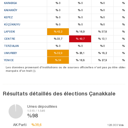
%
%
%
%
KARABIGA
0
0
0
0
%
%
%
%
KAVAKKÖY
0
0
0
0
%
%
%
%
KEPEZ
0
0
0
0
%
%
%
%
KÜÇÜKKUYU
0
0
0
0
%
%
%
%
LAPSEKI
42,2
16,9
37,8
0
%
%
%
%
CENTRE
33,7
49,7
13,1
0
%
%
%
%
TERZIALAN
0
0
0
0
%
%
%
%
UMURBEY
32,9
28,1
18,2
0
%
%
%
%
YENICE
54
16,8
27,9
0
Les données provenant d'institutions ou de sources officielles n'ont pas pu être obtenu
marqués d'un trait (-).
Résultats détaillés des élections Çanakkale
Urnes dépouillées
1.515 / 1.546
%98
AK Parti
%38,6
%38,6
128.303
Vote