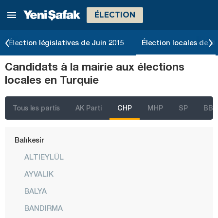
ÉLECTION
Ağrı
Aksaray
Élection législatives de Juin 2015
Élection locales de 2
Amasya
Candidats à la mairie aux élections
Antalya
locales en Turquie
Ardahan
Artvin
Tous les partis
AK Parti
CHP
MHP
SP
BBP
Aydın
Balıkesir
ALTIEYLÜL
AYVALIK
BALYA
BANDIRMA