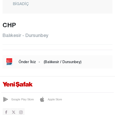
BİGADİÇ
BURHANİYE
CHP
DURSUNBEY
EDREMİT
Balıkesir - Dursunbey
ERDEK
GÖMEÇ
GÖNEN
Önder İkiz
-
(Balıkesir / Dursunbey)
HAVRAN
İVRİNDİ
KARESİ
KEPSUT
Google Play Store
Apple Store
MANYAS
MARMARA