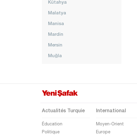
Kütahya
Malatya
Manisa
Mardin
Mersin
Muğla
Muş
Nevşehir
Niğde
Ordu
Osmaniye
Actualités Turquie
International
Rize
Éducation
Moyen-Orient
Sakarya
Politique
Europe