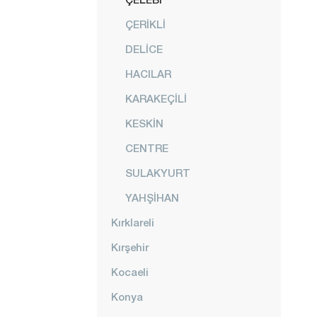
ÇERİKLİ
DELİCE
HACILAR
KARAKEÇİLİ
KESKİN
CENTRE
SULAKYURT
YAHŞİHAN
Kırklareli
Kırşehir
Kocaeli
Konya