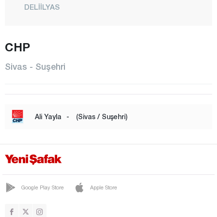
DELİİLYAS
DİVRİĞİ
DOĞANŞAR
CHP
GEMEREK
Sivas - Suşehri
GÖLOVA
GÜNEYKAYA
GÜRÇAYIR
Ali Yayla
-
(Sivas / Suşehri)
GÜRÜN
HAFİK
İMRANLI
KANGAL
Google Play Store
Apple Store
KOYULHİSAR
CENTRE