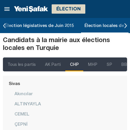
ÉLECTION
Rize
Sakarya
Élection législatives de Juin 2015
Élection locales de 2
Samsun
Candidats à la mairie aux élections
Şanlıurfa
locales en Turquie
Siirt
Sinop
Tous les partis
AK Parti
CHP
MHP
SP
BBP
Şırnak
Sivas
Akıncılar
ALTINYAYLA
CEMEL
ÇEPNİ