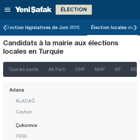
ÉLECTION
Élection législatives de Juin 2015
Élection locales de 2
Candidats à la mairie aux élections
locales en Turquie
İstanbul
Ankara
Tous les partis
AK Parti
CHP
MHP
SP
BBP
Izmir
Adana
ALADAĞ
Ceyhan
Çukurova
FEKE