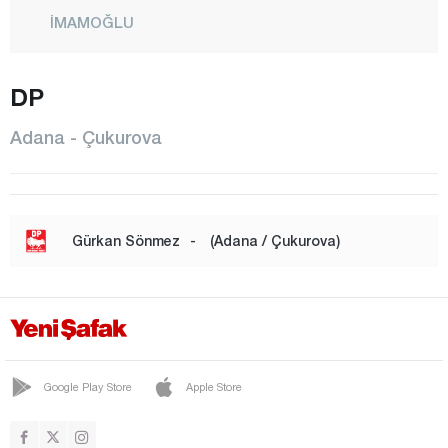
İMAMOĞLU
KARAİSALI
DP
KARATAŞ
KOZAN
Adana - Çukurova
POZANTI
SAİMBEYLİ
SARIÇAM
Gürkan Sönmez
-
(Adana / Çukurova)
SEYHAN
TUFANBEYLİ
YUMURTALIK
Yüreğir
Google Play Store
Apple Store
Adıyaman
Afyonkarahisar