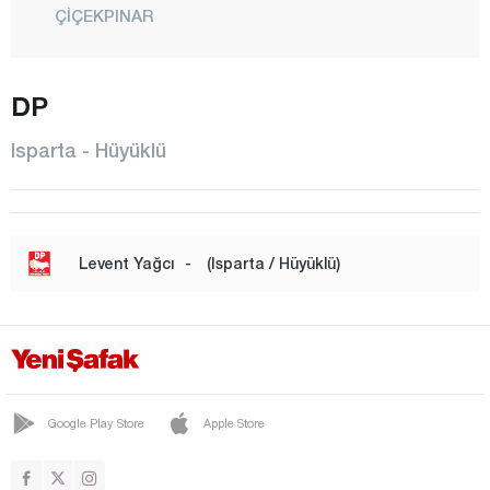
ÇİÇEKPINAR
EĞİRDİR
GELENDOST
DP
GÖNEN
Isparta - Hüyüklü
GÜNEYKENT
HÜYÜKLÜ
KEÇİBORLU
Levent Yağcı
-
(Isparta / Hüyüklü)
KULEÖNÜ
CENTRE
SARIİDRİS
ŞARKİKARAAĞAÇ
Google Play Store
Apple Store
SAVKÖY
SENİR