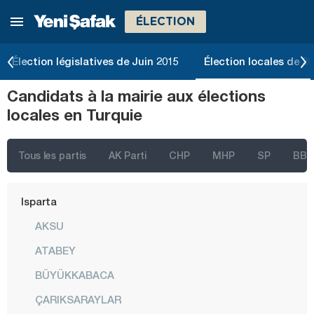
ÉLECTION
Eskişehir
Gaziantep
Élection législatives de Juin 2015
Élection locales de 2
Giresun
Candidats à la mairie aux élections
Gümüşhane
locales en Turquie
Hakkari
Hatay
Tous les partis
AK Parti
CHP
MHP
SP
BBP
Iğdır
Isparta
AKSU
ATABEY
BÜYÜKKABACA
ÇARIKSARAYLAR