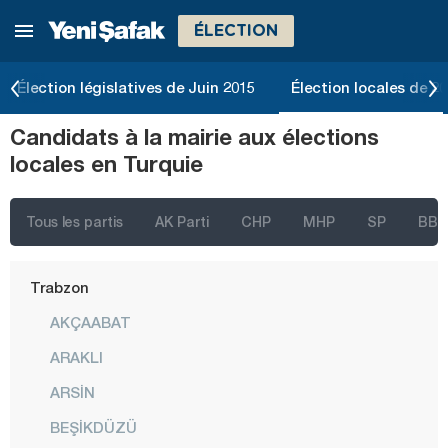
ÉLECTION
Şanlıurfa
Siirt
Élection législatives de Juin 2015
Élection locales de 2
Sinop
Candidats à la mairie aux élections
Şırnak
locales en Turquie
Sivas
Tekirdağ
Tous les partis
AK Parti
CHP
MHP
SP
BBP
Tokat
Trabzon
AKÇAABAT
ARAKLI
ARSİN
BEŞİKDÜZÜ