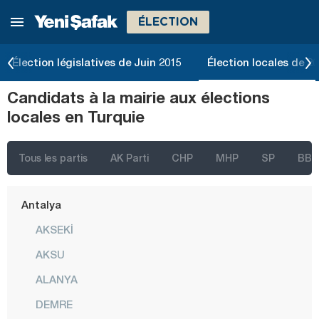
ÉLECTION
Izmir
Adana
Élection législatives de Juin 2015
Élection locales de 2
Adıyaman
Candidats à la mairie aux élections
Afyonkarahisar
locales en Turquie
Ağrı
Aksaray
Tous les partis
AK Parti
CHP
MHP
SP
BBP
Amasya
Antalya
AKSEKİ
AKSU
ALANYA
DEMRE