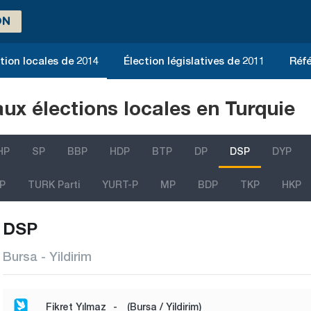
ON
tion locales de 2014
Élection législatives de 2011
Réfé
aux élections locales en Turquie
HP
SP
BBP
HDP
BTP
DP
DSP
DYP
P
TURK Parti
YURT-P
MP
BDP
TKP
HKP
DSP
Bursa - Yildirim
Fikret Yılmaz
-
(Bursa / Yildirim)