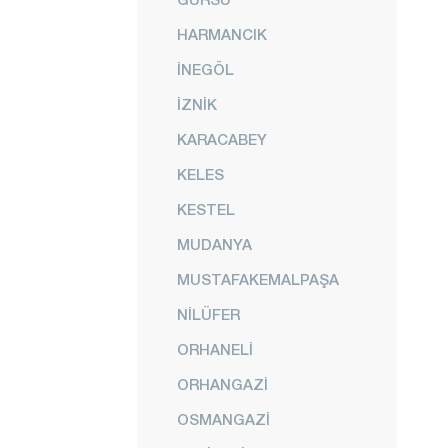
HARMANCIK
İNEGÖL
İZNİK
KARACABEY
KELES
KESTEL
MUDANYA
MUSTAFAKEMALPAŞA
NİLÜFER
ORHANELİ
ORHANGAZİ
OSMANGAZİ