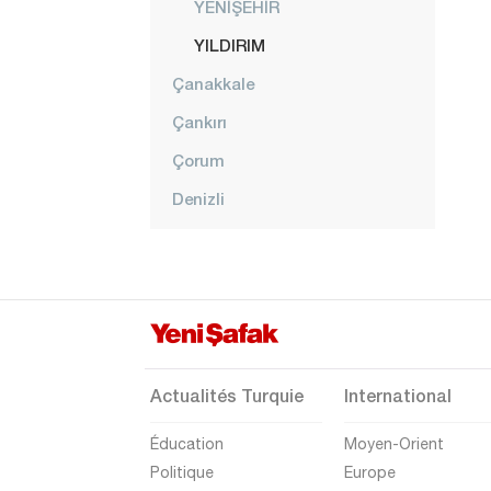
YENİŞEHİR
YILDIRIM
Çanakkale
Çankırı
Çorum
Denizli
Diyarbakır
Düzce
Edirne
Elazığ
Erzincan
Actualités Turquie
International
Erzurum
Éducation
Moyen-Orient
Eskişehir
Politique
Europe