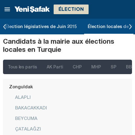
ÉLECTION
Tokat
Trabzon
Élection législatives de Juin 2015
Élection locales de 2
Tunceli
Candidats à la mairie aux élections
Uşak
locales en Turquie
Van
Yalova
Tous les partis
AK Parti
CHP
MHP
SP
BBP
Yozgat
Zonguldak
ALAPLI
BAKACAKKADI
BEYCUMA
ÇATALAĞZI