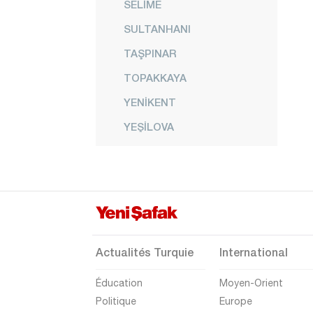
SELİME
SULTANHANI
TAŞPINAR
TOPAKKAYA
YENİKENT
YEŞİLOVA
YEŞİLTEPE
Amasya
Antalya
Ardahan
Artvin
Actualités Turquie
International
Aydın
Éducation
Moyen-Orient
Balıkesir
Politique
Europe