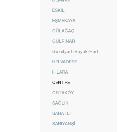
ESKİL
EŞMEKAYA
GÜLAĞAÇ
GÜLPINAR
Güzelyurt-Büyük-Harf
HELVADERE
IHLARA
CENTRE
ORTAKÖY
SAĞLIK
SARATLI
SARIYAHŞİ