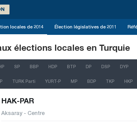
ON
tion locales de 2014
Élection législatives de 2011
Réfé
aux élections locales en Turquie
HP
SP
BBP
HDP
BTP
DP
DSP
DYP
P
TURK Parti
YURT-P
MP
BDP
TKP
HKP
HAK-PAR
Aksaray - Centre