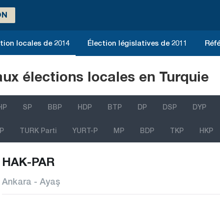
ON
tion locales de 2014
Élection législatives de 2011
Réfé
aux élections locales en Turquie
HP
SP
BBP
HDP
BTP
DP
DSP
DYP
P
TURK Parti
YURT-P
MP
BDP
TKP
HKP
HAK-PAR
Ankara - Ayaş