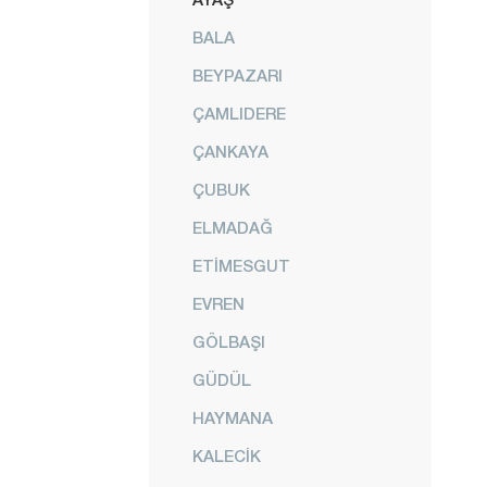
BALA
BEYPAZARI
ÇAMLIDERE
ÇANKAYA
ÇUBUK
ELMADAĞ
ETİMESGUT
EVREN
GÖLBAŞI
GÜDÜL
HAYMANA
KALECİK