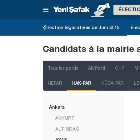
ÉLECTI
e Novembre 2015
Élection législatives de Juin 2015
Élec
Candidats à la mairie 
Tous les partis
AK Parti
CHP
M
HEPAR
HAK-PAR
HÜDA-PAR
LD
İstanbul
Ankara
AKYURT
ALTINDAĞ
AYAŞ