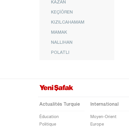
KAZAN
KEÇİÖREN
KIZILCAHAMAM
MAMAK
NALLIHAN
POLATLI
PURSAKLAR
ŞEREFLİKOÇHİSAR
SİNCAN
YENİMAHALLE
Izmir
Actualités Turquie
International
Adana
Éducation
Moyen-Orient
Adıyaman
Politique
Europe