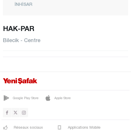
İNHİSAR
CENTRE
HAK-PAR
OSMANELİ
PAZARYERİ
Bilecik - Centre
SÖĞÜT
VEZİRHAN
YENİPAZAR
Bingöl
Bitlis
Bolu
Google Play Store
Apple Store
Burdur
Bursa
Réseaux sociaux
Applications Mobile
Çanakkale