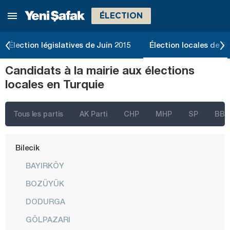
ÉLECTION
Ardahan
Artvin
Élection législatives de Juin 2015
Élection locales de 2
Aydın
Candidats à la mairie aux élections
Balıkesir
locales en Turquie
Bartın
Batman
Tous les partis
AK Parti
CHP
MHP
SP
BBP
Bayburt
Bilecik
BAYIRKÖY
BOZÜYÜK
DODURGA
GÖLPAZARI