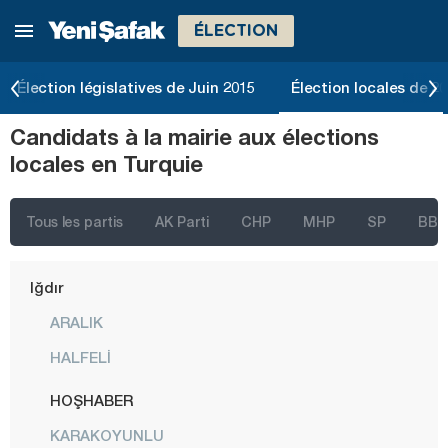
ÉLECTION
Erzurum
Eskişehir
Élection législatives de Juin 2015
Élection locales de 2
Gaziantep
Candidats à la mairie aux élections
Giresun
locales en Turquie
Gümüşhane
Hakkari
Tous les partis
AK Parti
CHP
MHP
SP
BBP
Hatay
Iğdır
ARALIK
HALFELİ
HOŞHABER
KARAKOYUNLU